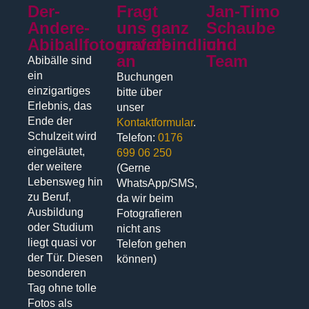
Der-
Fragt
Jan-Timo
Andere-
uns ganz
Schaube
Abiballfotograf.de
unverbindlich
und
an
Team
Abibälle sind
ein
Buchungen
einzigartiges
bitte über
Erlebnis, das
unser
Ende der
Kontaktformular
.
Schulzeit wird
Telefon:
0176
eingeläutet,
699 06 250
der weitere
(Gerne
Lebensweg hin
WhatsApp/SMS,
zu Beruf,
da wir beim
Ausbildung
Fotografieren
oder Studium
nicht ans
liegt quasi vor
Telefon gehen
der Tür. Diesen
können)
besonderen
Tag ohne tolle
Fotos als