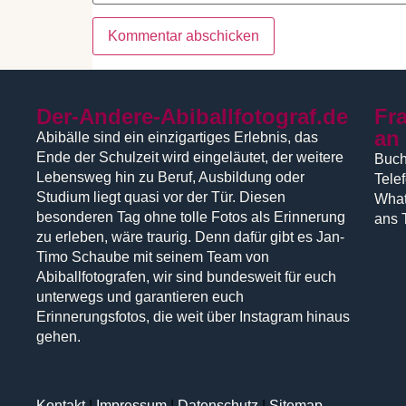
Der-Andere-Abiballfotograf.de
Fr
an
Abibälle sind ein einzigartiges Erlebnis, das
Ende der Schulzeit wird eingeläutet, der weitere
Buch
Lebensweg hin zu Beruf, Ausbildung oder
Tele
Studium liegt quasi vor der Tür. Diesen
What
besonderen Tag ohne tolle Fotos als Erinnerung
ans 
zu erleben, wäre traurig. Denn dafür gibt es Jan-
Timo Schaube mit seinem Team von
Abiballfotografen, wir sind bundesweit für euch
unterwegs und garantieren euch
Erinnerungsfotos, die weit über Instagram hinaus
gehen.
Kontakt
|
Impressum
|
Datenschutz
|
Sitemap