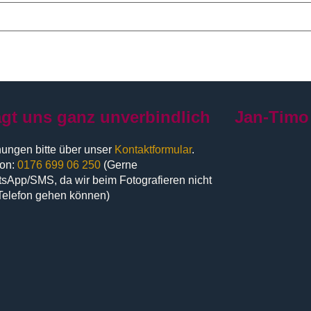
agt uns ganz unverbindlich
Jan-Timo
ungen bitte über unser
Kontaktformular
.
fon:
0176 699 06 250
(Gerne
sApp/SMS, da wir beim Fotografieren nicht
Telefon gehen können)