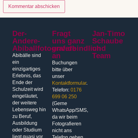
Der-
Fragt
Jan-Timo
Andere-
uns ganz
Schaube
Abiballfotograf.de
unverbindlich
und
an
Team
Abibälle sind
ein
Buchungen
einzigartiges
bitte über
Erlebnis, das
unser
Ende der
Kontaktformular
.
Schulzeit wird
Telefon:
0176
eingeläutet,
699 06 250
der weitere
(Gerne
Lebensweg hin
WhatsApp/SMS,
zu Beruf,
da wir beim
Ausbildung
Fotografieren
oder Studium
nicht ans
liegt quasi vor
Telefon gehen