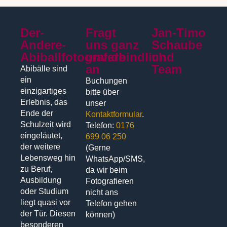
Der-
Fragt
Jan-Timo
Andere-
uns ganz
Schaube
Abiballfotograf.de
unverbindlich
und
an
Team
Abibälle sind
ein
Buchungen
einzigartiges
bitte über
Erlebnis, das
unser
Ende der
Kontaktformular
.
Schulzeit wird
Telefon:
0176
eingeläutet,
699 06 250
der weitere
(Gerne
Lebensweg hin
WhatsApp/SMS,
zu Beruf,
da wir beim
Ausbildung
Fotografieren
oder Studium
nicht ans
liegt quasi vor
Telefon gehen
der Tür. Diesen
können)
besonderen