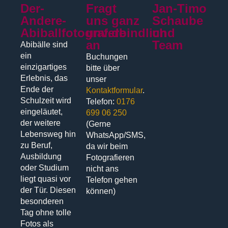
Der-
Fragt
Jan-Timo
Andere-
uns ganz
Schaube
Abiballfotograf.de
unverbindlich
und
an
Team
Abibälle sind
ein
Buchungen
einzigartiges
bitte über
Erlebnis, das
unser
Ende der
Kontaktformular
.
Schulzeit wird
Telefon:
0176
eingeläutet,
699 06 250
der weitere
(Gerne
Lebensweg hin
WhatsApp/SMS,
zu Beruf,
da wir beim
Ausbildung
Fotografieren
oder Studium
nicht ans
liegt quasi vor
Telefon gehen
der Tür. Diesen
können)
besonderen
Tag ohne tolle
Fotos als