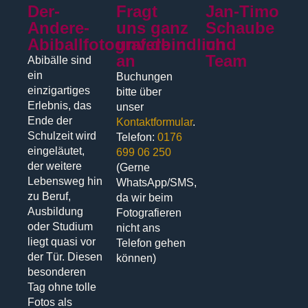
Der-
Fragt
Jan-Timo
Andere-
uns ganz
Schaube
Abiballfotograf.de
unverbindlich
und
an
Team
Abibälle sind
ein
Buchungen
einzigartiges
bitte über
Erlebnis, das
unser
Ende der
Kontaktformular
.
Schulzeit wird
Telefon:
0176
eingeläutet,
699 06 250
der weitere
(Gerne
Lebensweg hin
WhatsApp/SMS,
zu Beruf,
da wir beim
Ausbildung
Fotografieren
oder Studium
nicht ans
liegt quasi vor
Telefon gehen
der Tür. Diesen
können)
besonderen
Tag ohne tolle
Fotos als