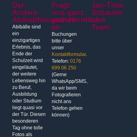
Der-
Fragt
Jan-Timo
Andere-
uns ganz
Schaube
Abiballfotograf.de
unverbindlich
und
an
Team
Abibälle sind
ein
Buchungen
einzigartiges
bitte über
Erlebnis, das
unser
Ende der
Kontaktformular
.
Schulzeit wird
Telefon:
0176
eingeläutet,
699 06 250
der weitere
(Gerne
Lebensweg hin
WhatsApp/SMS,
zu Beruf,
da wir beim
Ausbildung
Fotografieren
oder Studium
nicht ans
liegt quasi vor
Telefon gehen
der Tür. Diesen
können)
besonderen
Tag ohne tolle
Fotos als