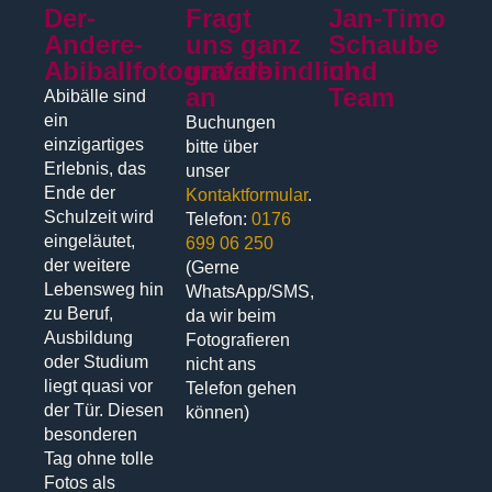
Der-
Fragt
Jan-Timo
Andere-
uns ganz
Schaube
Abiballfotograf.de
unverbindlich
und
an
Team
Abibälle sind
ein
Buchungen
einzigartiges
bitte über
Erlebnis, das
unser
Ende der
Kontaktformular
.
Schulzeit wird
Telefon:
0176
eingeläutet,
699 06 250
der weitere
(Gerne
Lebensweg hin
WhatsApp/SMS,
zu Beruf,
da wir beim
Ausbildung
Fotografieren
oder Studium
nicht ans
liegt quasi vor
Telefon gehen
der Tür. Diesen
können)
besonderen
Tag ohne tolle
Fotos als