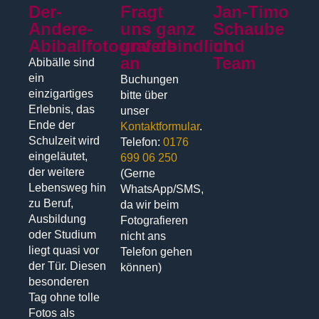
Der-
Fragt
Jan-Timo
Andere-
uns ganz
Schaube
Abiballfotograf.de
unverbindlich
und
an
Team
Abibälle sind
ein
Buchungen
einzigartiges
bitte über
Erlebnis, das
unser
Ende der
Kontaktformular
.
Schulzeit wird
Telefon:
0176
eingeläutet,
699 06 250
der weitere
(Gerne
Lebensweg hin
WhatsApp/SMS,
zu Beruf,
da wir beim
Ausbildung
Fotografieren
oder Studium
nicht ans
liegt quasi vor
Telefon gehen
der Tür. Diesen
können)
besonderen
Tag ohne tolle
Fotos als