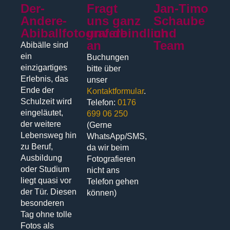
Der-
Fragt
Jan-Timo
Andere-
uns ganz
Schaube
Abiballfotograf.de
unverbindlich
und
an
Team
Abibälle sind
ein
Buchungen
einzigartiges
bitte über
Erlebnis, das
unser
Ende der
Kontaktformular
.
Schulzeit wird
Telefon:
0176
eingeläutet,
699 06 250
der weitere
(Gerne
Lebensweg hin
WhatsApp/SMS,
zu Beruf,
da wir beim
Ausbildung
Fotografieren
oder Studium
nicht ans
liegt quasi vor
Telefon gehen
der Tür. Diesen
können)
besonderen
Tag ohne tolle
Fotos als