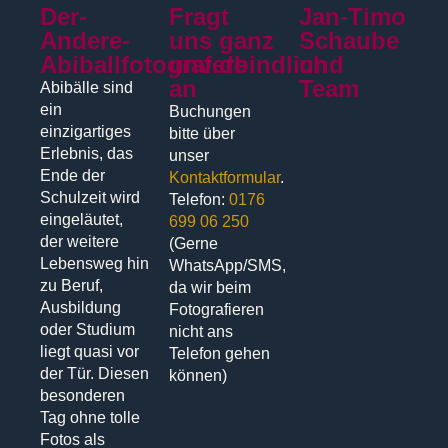
Der-
Fragt
Jan-Timo
Andere-
uns ganz
Schaube
Abiballfotograf.de
unverbindlich
und
an
Team
Abibälle sind
ein
Buchungen
einzigartiges
bitte über
Erlebnis, das
unser
Ende der
Kontaktformular
.
Schulzeit wird
Telefon:
0176
eingeläutet,
699 06 250
der weitere
(Gerne
Lebensweg hin
WhatsApp/SMS,
zu Beruf,
da wir beim
Ausbildung
Fotografieren
oder Studium
nicht ans
liegt quasi vor
Telefon gehen
der Tür. Diesen
können)
besonderen
Tag ohne tolle
Fotos als