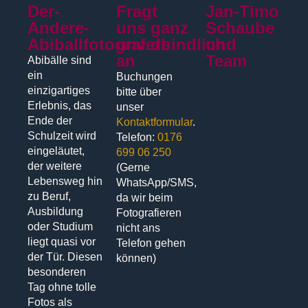
Der-
Fragt
Jan-Timo
Andere-
uns ganz
Schaube
Abiballfotograf.de
unverbindlich
und
an
Team
Abibälle sind
ein
Buchungen
einzigartiges
bitte über
Erlebnis, das
unser
Ende der
Kontaktformular
.
Schulzeit wird
Telefon:
0176
eingeläutet,
699 06 250
der weitere
(Gerne
Lebensweg hin
WhatsApp/SMS,
zu Beruf,
da wir beim
Ausbildung
Fotografieren
oder Studium
nicht ans
liegt quasi vor
Telefon gehen
der Tür. Diesen
können)
besonderen
Tag ohne tolle
Fotos als