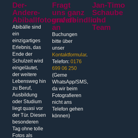
Der-
Fragt
Jan-Timo
Andere-
uns ganz
Schaube
Abiballfotograf.de
unverbindlich
und
an
Team
Abibälle sind
ein
Buchungen
einzigartiges
bitte über
Erlebnis, das
unser
Ende der
Kontaktformular
.
Schulzeit wird
Telefon:
0176
eingeläutet,
699 06 250
der weitere
(Gerne
Lebensweg hin
WhatsApp/SMS,
zu Beruf,
da wir beim
Ausbildung
Fotografieren
oder Studium
nicht ans
liegt quasi vor
Telefon gehen
der Tür. Diesen
können)
besonderen
Tag ohne tolle
Fotos als