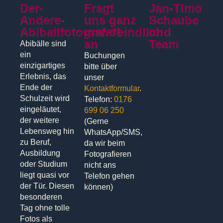
Der-
Fragt
Jan-Timo
Andere-
uns ganz
Schaube
Abiballfotograf.de
unverbindlich
und
an
Team
Abibälle sind
ein
Buchungen
einzigartiges
bitte über
Erlebnis, das
unser
Ende der
Kontaktformular
.
Schulzeit wird
Telefon:
0176
eingeläutet,
699 06 250
der weitere
(Gerne
Lebensweg hin
WhatsApp/SMS,
zu Beruf,
da wir beim
Ausbildung
Fotografieren
oder Studium
nicht ans
liegt quasi vor
Telefon gehen
der Tür. Diesen
können)
besonderen
Tag ohne tolle
Fotos als