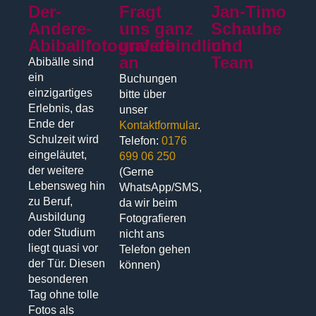
Der-
Fragt
Jan-Timo
Andere-
uns ganz
Schaube
Abiballfotograf.de
unverbindlich
und
an
Team
Abibälle sind
ein
Buchungen
einzigartiges
bitte über
Erlebnis, das
unser
Ende der
Kontaktformular
.
Schulzeit wird
Telefon:
0176
eingeläutet,
699 06 250
der weitere
(Gerne
Lebensweg hin
WhatsApp/SMS,
zu Beruf,
da wir beim
Ausbildung
Fotografieren
oder Studium
nicht ans
liegt quasi vor
Telefon gehen
der Tür. Diesen
können)
besonderen
Tag ohne tolle
Fotos als