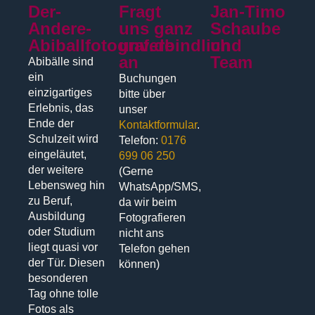
Der-
Fragt
Jan-Timo
Andere-
uns ganz
Schaube
Abiballfotograf.de
unverbindlich
und
an
Team
Abibälle sind
ein
Buchungen
einzigartiges
bitte über
Erlebnis, das
unser
Ende der
Kontaktformular
.
Schulzeit wird
Telefon:
0176
eingeläutet,
699 06 250
der weitere
(Gerne
Lebensweg hin
WhatsApp/SMS,
zu Beruf,
da wir beim
Ausbildung
Fotografieren
oder Studium
nicht ans
liegt quasi vor
Telefon gehen
der Tür. Diesen
können)
besonderen
Tag ohne tolle
Fotos als