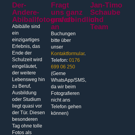
Der-
Fragt
Jan-Timo
Andere-
uns ganz
Schaube
Abiballfotograf.de
unverbindlich
und
an
Team
Abibälle sind
ein
Buchungen
einzigartiges
bitte über
Erlebnis, das
unser
Ende der
Kontaktformular
.
Schulzeit wird
Telefon:
0176
eingeläutet,
699 06 250
der weitere
(Gerne
Lebensweg hin
WhatsApp/SMS,
zu Beruf,
da wir beim
Ausbildung
Fotografieren
oder Studium
nicht ans
liegt quasi vor
Telefon gehen
der Tür. Diesen
können)
besonderen
Tag ohne tolle
Fotos als