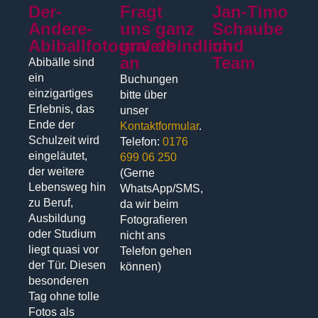
Der-
Fragt
Jan-Timo
Andere-
uns ganz
Schaube
Abiballfotograf.de
unverbindlich
und
an
Team
Abibälle sind
ein
Buchungen
einzigartiges
bitte über
Erlebnis, das
unser
Ende der
Kontaktformular
.
Schulzeit wird
Telefon:
0176
eingeläutet,
699 06 250
der weitere
(Gerne
Lebensweg hin
WhatsApp/SMS,
zu Beruf,
da wir beim
Ausbildung
Fotografieren
oder Studium
nicht ans
liegt quasi vor
Telefon gehen
der Tür. Diesen
können)
besonderen
Tag ohne tolle
Fotos als