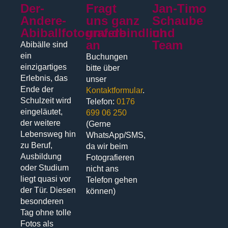
Der-
Fragt
Jan-Timo
Andere-
uns ganz
Schaube
Abiballfotograf.de
unverbindlich
und
an
Team
Abibälle sind
ein
Buchungen
einzigartiges
bitte über
Erlebnis, das
unser
Ende der
Kontaktformular
.
Schulzeit wird
Telefon:
0176
eingeläutet,
699 06 250
der weitere
(Gerne
Lebensweg hin
WhatsApp/SMS,
zu Beruf,
da wir beim
Ausbildung
Fotografieren
oder Studium
nicht ans
liegt quasi vor
Telefon gehen
der Tür. Diesen
können)
besonderen
Tag ohne tolle
Fotos als