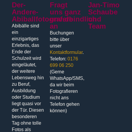
Der-
Fragt
Jan-Timo
Andere-
uns ganz
Schaube
Abiballfotograf.de
unverbindlich
und
an
Team
Abibälle sind
ein
Buchungen
einzigartiges
bitte über
Erlebnis, das
unser
Ende der
Kontaktformular
.
Schulzeit wird
Telefon:
0176
eingeläutet,
699 06 250
der weitere
(Gerne
Lebensweg hin
WhatsApp/SMS,
zu Beruf,
da wir beim
Ausbildung
Fotografieren
oder Studium
nicht ans
liegt quasi vor
Telefon gehen
der Tür. Diesen
können)
besonderen
Tag ohne tolle
Fotos als