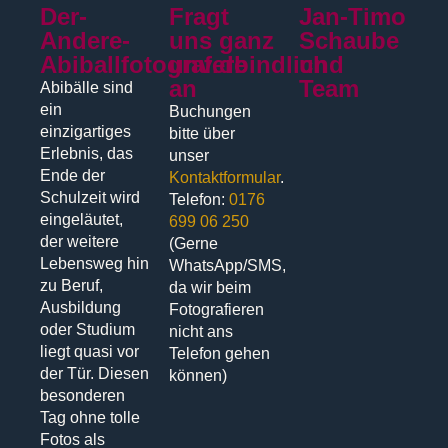
Der-
Fragt
Jan-Timo
Andere-
uns ganz
Schaube
Abiballfotograf.de
unverbindlich
und
an
Team
Abibälle sind
ein
Buchungen
einzigartiges
bitte über
Erlebnis, das
unser
Ende der
Kontaktformular
.
Schulzeit wird
Telefon:
0176
eingeläutet,
699 06 250
der weitere
(Gerne
Lebensweg hin
WhatsApp/SMS,
zu Beruf,
da wir beim
Ausbildung
Fotografieren
oder Studium
nicht ans
liegt quasi vor
Telefon gehen
der Tür. Diesen
können)
besonderen
Tag ohne tolle
Fotos als