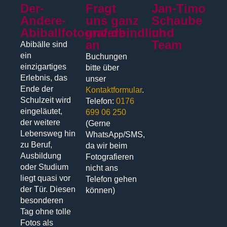
Der-
Fragt
Jan-Timo
Andere-
uns ganz
Schaube
Abiballfotograf.de
unverbindlich
und
an
Team
Abibälle sind
ein
Buchungen
einzigartiges
bitte über
Erlebnis, das
unser
Ende der
Kontaktformular
.
Schulzeit wird
Telefon:
0176
eingeläutet,
699 06 250
der weitere
(Gerne
Lebensweg hin
WhatsApp/SMS,
zu Beruf,
da wir beim
Ausbildung
Fotografieren
oder Studium
nicht ans
liegt quasi vor
Telefon gehen
der Tür. Diesen
können)
besonderen
Tag ohne tolle
Fotos als