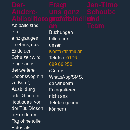
Der-
Fragt
Jan-Timo
Andere-
uns ganz
Schaube
Abiballfotograf.de
unverbindlich
und
an
Team
Abibälle sind
ein
Buchungen
einzigartiges
bitte über
Erlebnis, das
unser
Ende der
Kontaktformular
.
Schulzeit wird
Telefon:
0176
eingeläutet,
699 06 250
der weitere
(Gerne
Lebensweg hin
WhatsApp/SMS,
zu Beruf,
da wir beim
Ausbildung
Fotografieren
oder Studium
nicht ans
liegt quasi vor
Telefon gehen
der Tür. Diesen
können)
besonderen
Tag ohne tolle
Fotos als