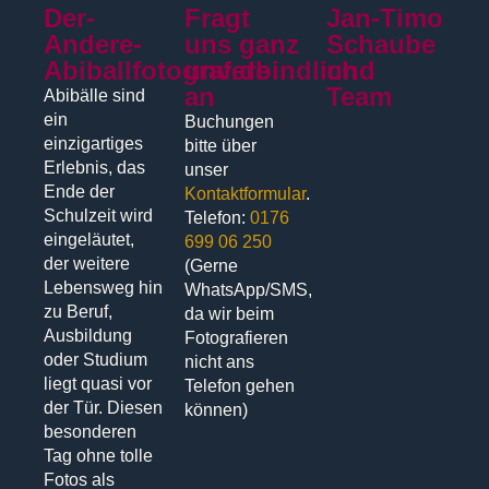
Der-
Fragt
Jan-Timo
Andere-
uns ganz
Schaube
Abiballfotograf.de
unverbindlich
und
an
Team
Abibälle sind
ein
Buchungen
einzigartiges
bitte über
Erlebnis, das
unser
Ende der
Kontaktformular
.
Schulzeit wird
Telefon:
0176
eingeläutet,
699 06 250
der weitere
(Gerne
Lebensweg hin
WhatsApp/SMS,
zu Beruf,
da wir beim
Ausbildung
Fotografieren
oder Studium
nicht ans
liegt quasi vor
Telefon gehen
der Tür. Diesen
können)
besonderen
Tag ohne tolle
Fotos als