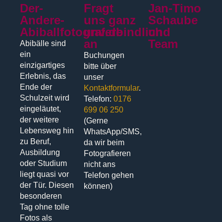
Der-
Fragt
Jan-Timo
Andere-
uns ganz
Schaube
Abiballfotograf.de
unverbindlich
und
an
Team
Abibälle sind
ein
Buchungen
einzigartiges
bitte über
Erlebnis, das
unser
Ende der
Kontaktformular
.
Schulzeit wird
Telefon:
0176
eingeläutet,
699 06 250
der weitere
(Gerne
Lebensweg hin
WhatsApp/SMS,
zu Beruf,
da wir beim
Ausbildung
Fotografieren
oder Studium
nicht ans
liegt quasi vor
Telefon gehen
der Tür. Diesen
können)
besonderen
Tag ohne tolle
Fotos als