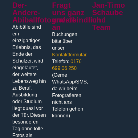
Der-
Fragt
Jan-Timo
Andere-
uns ganz
Schaube
Abiballfotograf.de
unverbindlich
und
an
Team
Abibälle sind
ein
Buchungen
einzigartiges
bitte über
Erlebnis, das
unser
Ende der
Kontaktformular
.
Schulzeit wird
Telefon:
0176
eingeläutet,
699 06 250
der weitere
(Gerne
Lebensweg hin
WhatsApp/SMS,
zu Beruf,
da wir beim
Ausbildung
Fotografieren
oder Studium
nicht ans
liegt quasi vor
Telefon gehen
der Tür. Diesen
können)
besonderen
Tag ohne tolle
Fotos als