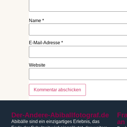
Name
*
E-Mail-Adresse
*
Website
Der-Andere-Abiballfotograf.de
Fr
an
Abibälle sind ein einzigartiges Erlebnis, das