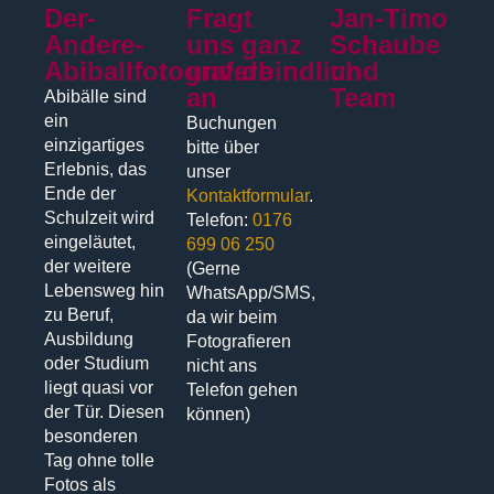
Der-
Fragt
Jan-Timo
Andere-
uns ganz
Schaube
Abiballfotograf.de
unverbindlich
und
an
Team
Abibälle sind
ein
Buchungen
einzigartiges
bitte über
Erlebnis, das
unser
Ende der
Kontaktformular
.
Schulzeit wird
Telefon:
0176
eingeläutet,
699 06 250
der weitere
(Gerne
Lebensweg hin
WhatsApp/SMS,
zu Beruf,
da wir beim
Ausbildung
Fotografieren
oder Studium
nicht ans
liegt quasi vor
Telefon gehen
der Tür. Diesen
können)
besonderen
Tag ohne tolle
Fotos als