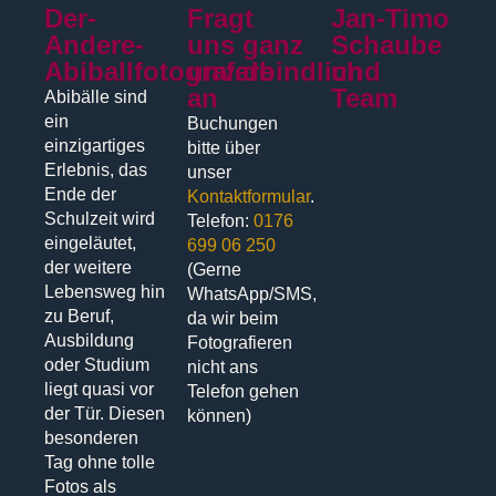
Der-
Fragt
Jan-Timo
Andere-
uns ganz
Schaube
Abiballfotograf.de
unverbindlich
und
an
Team
Abibälle sind
ein
Buchungen
einzigartiges
bitte über
Erlebnis, das
unser
Ende der
Kontaktformular
.
Schulzeit wird
Telefon:
0176
eingeläutet,
699 06 250
der weitere
(Gerne
Lebensweg hin
WhatsApp/SMS,
zu Beruf,
da wir beim
Ausbildung
Fotografieren
oder Studium
nicht ans
liegt quasi vor
Telefon gehen
der Tür. Diesen
können)
besonderen
Tag ohne tolle
Fotos als