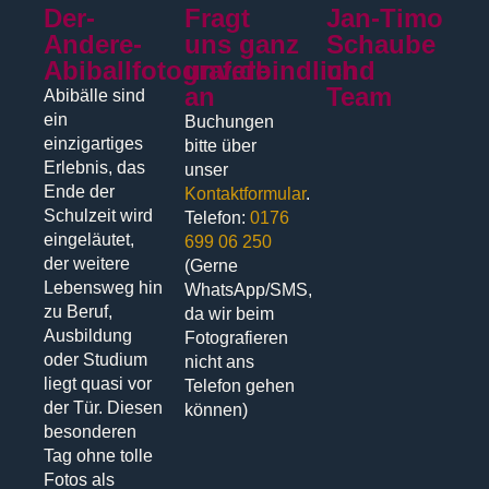
Der-
Fragt
Jan-Timo
Andere-
uns ganz
Schaube
Abiballfotograf.de
unverbindlich
und
an
Team
Abibälle sind
ein
Buchungen
einzigartiges
bitte über
Erlebnis, das
unser
Ende der
Kontaktformular
.
Schulzeit wird
Telefon:
0176
eingeläutet,
699 06 250
der weitere
(Gerne
Lebensweg hin
WhatsApp/SMS,
zu Beruf,
da wir beim
Ausbildung
Fotografieren
oder Studium
nicht ans
liegt quasi vor
Telefon gehen
der Tür. Diesen
können)
besonderen
Tag ohne tolle
Fotos als