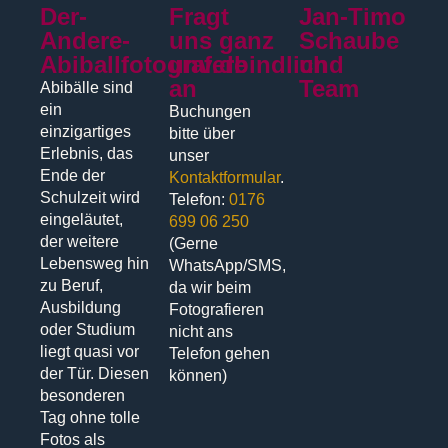
Der-
Fragt
Jan-Timo
Andere-
uns ganz
Schaube
Abiballfotograf.de
unverbindlich
und
an
Team
Abibälle sind
ein
Buchungen
einzigartiges
bitte über
Erlebnis, das
unser
Ende der
Kontaktformular
.
Schulzeit wird
Telefon:
0176
eingeläutet,
699 06 250
der weitere
(Gerne
Lebensweg hin
WhatsApp/SMS,
zu Beruf,
da wir beim
Ausbildung
Fotografieren
oder Studium
nicht ans
liegt quasi vor
Telefon gehen
der Tür. Diesen
können)
besonderen
Tag ohne tolle
Fotos als