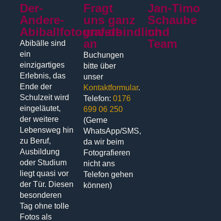
Der-
Fragt
Jan-Timo
Andere-
uns ganz
Schaube
Abiballfotograf.de
unverbindlich
und
an
Team
Abibälle sind
ein
Buchungen
einzigartiges
bitte über
Erlebnis, das
unser
Ende der
Kontaktformular
.
Schulzeit wird
Telefon:
0176
eingeläutet,
699 06 250
der weitere
(Gerne
Lebensweg hin
WhatsApp/SMS,
zu Beruf,
da wir beim
Ausbildung
Fotografieren
oder Studium
nicht ans
liegt quasi vor
Telefon gehen
der Tür. Diesen
können)
besonderen
Tag ohne tolle
Fotos als