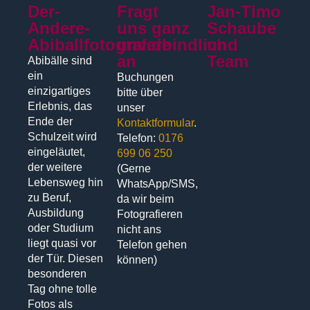
Der-
Fragt
Jan-Timo
Andere-
uns ganz
Schaube
Abiballfotograf.de
unverbindlich
und
an
Team
Abibälle sind
ein
Buchungen
einzigartiges
bitte über
Erlebnis, das
unser
Ende der
Kontaktformular
.
Schulzeit wird
Telefon:
0176
eingeläutet,
699 06 250
der weitere
(Gerne
Lebensweg hin
WhatsApp/SMS,
zu Beruf,
da wir beim
Ausbildung
Fotografieren
oder Studium
nicht ans
liegt quasi vor
Telefon gehen
der Tür. Diesen
können)
besonderen
Tag ohne tolle
Fotos als