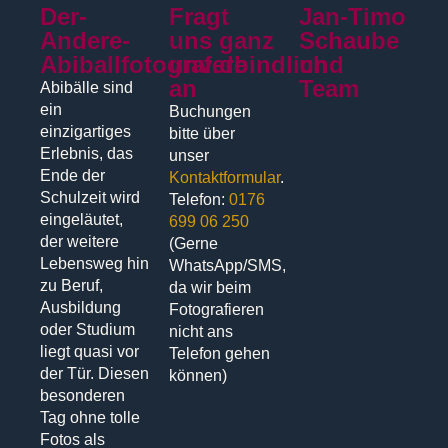
Der-
Fragt
Jan-Timo
Andere-
uns ganz
Schaube
Abiballfotograf.de
unverbindlich
und
an
Team
Abibälle sind
ein
Buchungen
einzigartiges
bitte über
Erlebnis, das
unser
Ende der
Kontaktformular
.
Schulzeit wird
Telefon:
0176
eingeläutet,
699 06 250
der weitere
(Gerne
Lebensweg hin
WhatsApp/SMS,
zu Beruf,
da wir beim
Ausbildung
Fotografieren
oder Studium
nicht ans
liegt quasi vor
Telefon gehen
der Tür. Diesen
können)
besonderen
Tag ohne tolle
Fotos als