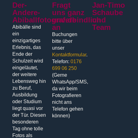
Der-
Fragt
Jan-Timo
Andere-
uns ganz
Schaube
Abiballfotograf.de
unverbindlich
und
an
Team
Abibälle sind
ein
Buchungen
einzigartiges
bitte über
Erlebnis, das
unser
Ende der
Kontaktformular
.
Schulzeit wird
Telefon:
0176
eingeläutet,
699 06 250
der weitere
(Gerne
Lebensweg hin
WhatsApp/SMS,
zu Beruf,
da wir beim
Ausbildung
Fotografieren
oder Studium
nicht ans
liegt quasi vor
Telefon gehen
der Tür. Diesen
können)
besonderen
Tag ohne tolle
Fotos als