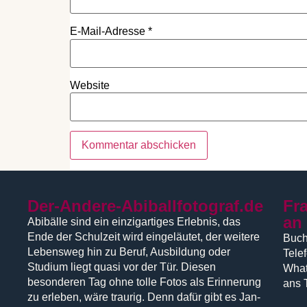
E-Mail-Adresse
*
Website
Der-Andere-Abiballfotograf.de
Fr
an
Abibälle sind ein einzigartiges Erlebnis, das
Ende der Schulzeit wird eingeläutet, der weitere
Buch
Lebensweg hin zu Beruf, Ausbildung oder
Tele
Studium liegt quasi vor der Tür. Diesen
What
besonderen Tag ohne tolle Fotos als Erinnerung
ans 
zu erleben, wäre traurig. Denn dafür gibt es Jan-