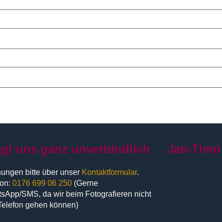
agt uns ganz unverbindlich
Jan-Timo
ungen bitte über unser
Kontaktformular
.
fon:
0176 699 06 250
(Gerne
sApp/SMS, da wir beim Fotografieren nicht
Telefon gehen können)