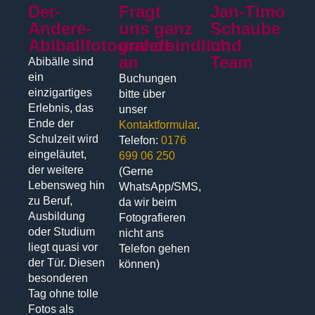
Der-
Fragt
Jan-Timo
Andere-
uns ganz
Schaube
Abiballfotograf.de
unverbindlich
und
an
Team
Abibälle sind
ein
Buchungen
einzigartiges
bitte über
Erlebnis, das
unser
Ende der
Kontaktformular
.
Schulzeit wird
Telefon:
0176
eingeläutet,
699 06 250
der weitere
(Gerne
Lebensweg hin
WhatsApp/SMS,
zu Beruf,
da wir beim
Ausbildung
Fotografieren
oder Studium
nicht ans
liegt quasi vor
Telefon gehen
der Tür. Diesen
können)
besonderen
Tag ohne tolle
Fotos als