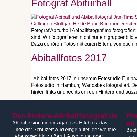
Fotograf Abiturball
Fotograf Abiturball Abiballfotograf.me fotografie
sind. Wir fotografieren nicht nur ein gruppenbild
Dazu gehören Fotos mit euren Eltern, von euch i
Abiballfotos 2017
Abiballfotos 2017 in unserem Fotostudio Ein paa
Fotostudio in Hamburg Wandsbek fotografiert. De
hinten links und rechts um den Hintergrund ausz
Der-Andere-Abiballfotograf.de
Fr
an
Abibälle sind ein einzigartiges Erlebnis, das
Ende der Schulzeit wird eingeläutet, der weitere
Buch
Lebensweg hin zu Beruf, Ausbildung oder
Tele