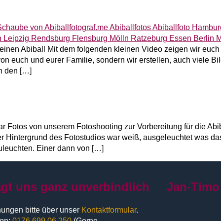
rt einen Abiball Mit dem folgenden kleinen Video zeigen wir euc
 von euch und eurer Familie, sondern wir erstellen, auch viele 
n den […]
r Fotos von unserem Fotoshooting zur Vorbereitung für die Ab
r Hintergrund des Fotostudios war weiß, ausgeleuchtet was das 
uleuchten. Einer dann von […]
agt uns ganz unverbindlich
Jan-Timo
ungen bitte über unser
Kontaktformular
.
fon:
0176 699 06 250
(Gerne