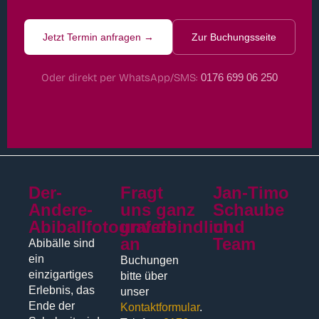
Jetzt Termin anfragen →
Zur Buchungsseite
Oder direkt per WhatsApp/SMS:
0176 699 06 250
Der-
Fragt
Jan-Timo
Andere-
uns ganz
Schaube
Abiballfotograf.de
unverbindlich
und
an
Team
Abibälle sind
ein
Buchungen
einzigartiges
bitte über
Erlebnis, das
unser
Ende der
Kontaktformular
.