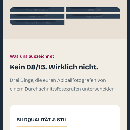
Mobiles Studio
Reportage
Mobiles Studio
Reportage
Familienfotos
Jahrgangsfoto
Familienfotos
Jahrgangsfoto
Party & Stimmung
Party & Stimmung
Was uns auszeichnet
Kein 08/15. Wirklich nicht.
Drei Dinge, die euren Abiballfotografen von
einem Durchschnittsfotografen unterscheiden.
BILDQUALITÄT & STIL