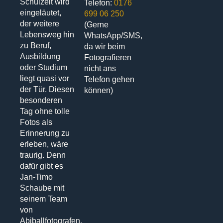
Schulzeit wird
Telefon:
0176
eingeläutet,
699 06 250
der weitere
(Gerne
Lebensweg hin
WhatsApp/SMS,
zu Beruf,
da wir beim
Ausbildung
Fotografieren
oder Studium
nicht ans
liegt quasi vor
Telefon gehen
der Tür. Diesen
können)
besonderen
Tag ohne tolle
Fotos als
Erinnerung zu
erleben, wäre
traurig. Denn
dafür gibt es
Jan-Timo
Schaube mit
seinem Team
von
Abiballfotografen,