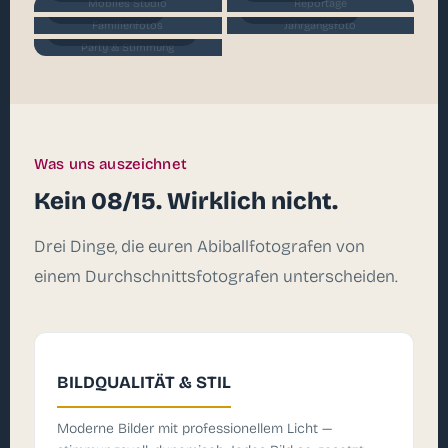
Mobiles Studio
Reportage
Familienfotos
Jahrgangsfoto
Familienfotos
Jahrgangsfoto
Party & Stimmung
Party & Stimmung
Was uns auszeichnet
Kein 08/15. Wirklich nicht.
Drei Dinge, die euren Abiballfotografen von
einem Durchschnittsfotografen unterscheiden.
BILDQUALITÄT & STIL
Moderne Bilder mit professionellem Licht —