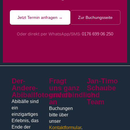
Jetzt Termin anfragen →
Zur Buchungsseite
Oder direkt per WhatsApp/SMS:
0176 699 06 250
Der-
Fragt
Jan-Timo
Andere-
uns ganz
Schaube
Abiballfotograf.de
unverbindlich
und
an
Team
Abibälle sind
ein
Buchungen
einzigartiges
bitte über
Erlebnis, das
unser
Ende der
Kontaktformular
.