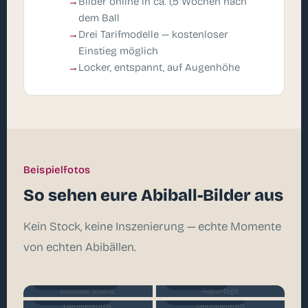
Bilder online in ca. 1,5 Wochen nach
dem Ball
Drei Tarifmodelle — kostenloser
Einstieg möglich
Locker, entspannt, auf Augenhöhe
Beispielfotos
So sehen eure Abiball-Bilder aus
Kein Stock, keine Inszenierung — echte Momente
von echten Abibällen.
Mobiles Studio
Reportage
Mobiles Studio
Reportage
Familienfotos
Jahrgangsfoto
Familienfotos
Jahrgangsfoto