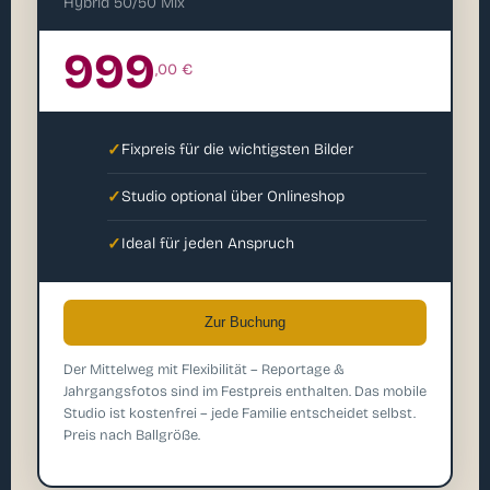
Hybrid 50/50 Mix
999
,00 €
✓
Fixpreis für die wichtigsten Bilder
✓
Studio optional über Onlineshop
✓
Ideal für jeden Anspruch
Zur Buchung
Der Mittelweg mit Flexibilität – Reportage &
Jahrgangsfotos sind im Festpreis enthalten. Das mobile
Studio ist kostenfrei – jede Familie entscheidet selbst.
Preis nach Ballgröße.