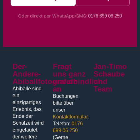
Oder direkt per WhatsApp/SMS:
0176 699 06 250
Der-
Fragt
Jan-Timo
Andere-
uns ganz
Schaube
Abiballfotograf.de
unverbindlich
und
an
Team
Abibälle sind
ein
Buchungen
einzigartiges
bitte über
Erlebnis, das
unser
Ende der
Kontaktformular
.
Schulzeit wird
Telefon:
0176
eingeläutet,
699 06 250
der weitere
(Gerne