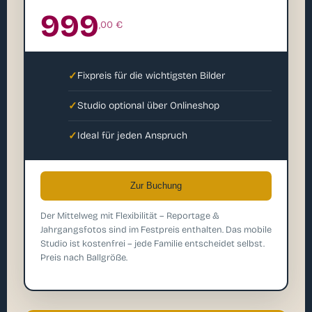
999
,00 €
✓
Fixpreis für die wichtigsten Bilder
✓
Studio optional über Onlineshop
✓
Ideal für jeden Anspruch
Zur Buchung
Der Mittelweg mit Flexibilität – Reportage &
Jahrgangsfotos sind im Festpreis enthalten. Das mobile
Studio ist kostenfrei – jede Familie entscheidet selbst.
Preis nach Ballgröße.