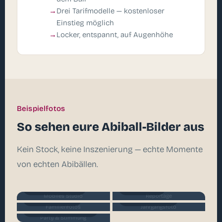
Drei Tarifmodelle — kostenloser
Einstieg möglich
Locker, entspannt, auf Augenhöhe
Beispielfotos
So sehen eure Abiball-Bilder aus
Kein Stock, keine Inszenierung — echte Momente
von echten Abibällen.
Mobiles Studio
Reportage
Mobiles Studio
Reportage
Familienfotos
Jahrgangsfoto
Familienfotos
Jahrgangsfoto
Party & Stimmung
Party & Stimmung