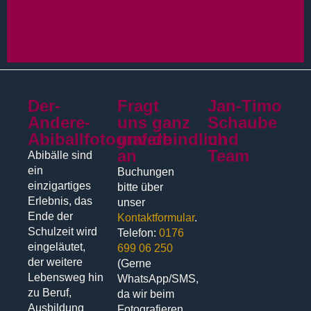
Der-
Fragt
Jan-Timo
Andere-
uns ganz
Schaube
Abiballfotograf.de
unverbindlich
und
an
Team
Abibälle sind
ein
Buchungen
einzigartiges
bitte über
Erlebnis, das
unser
Ende der
Kontaktformular
.
Schulzeit wird
Telefon:
0176
eingeläutet,
699 06 250
der weitere
(Gerne
Lebensweg hin
WhatsApp/SMS,
zu Beruf,
da wir beim
Ausbildung
Fotografieren