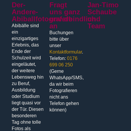
Der-
Fragt
Jan-Timo
Andere-
uns ganz
Schaube
Abiballfotograf.de
unverbindlich
und
an
Team
Abibälle sind
ein
Buchungen
einzigartiges
bitte über
Erlebnis, das
unser
Ende der
Kontaktformular
.
Schulzeit wird
Telefon:
0176
eingeläutet,
699 06 250
der weitere
(Gerne
Lebensweg hin
WhatsApp/SMS,
zu Beruf,
da wir beim
Ausbildung
Fotografieren
oder Studium
nicht ans
liegt quasi vor
Telefon gehen
der Tür. Diesen
können)
besonderen
Tag ohne tolle
Fotos als