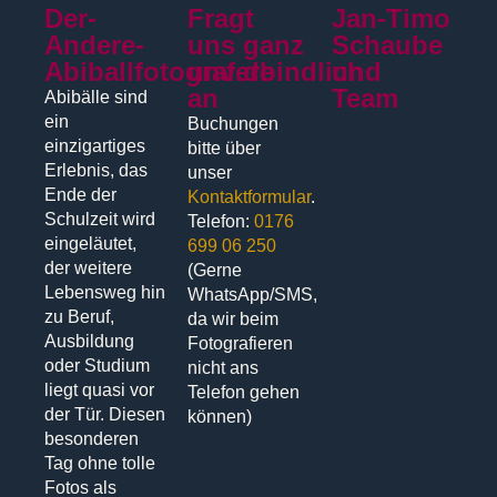
Der-
Fragt
Jan-Timo
Andere-
uns ganz
Schaube
Abiballfotograf.de
unverbindlich
und
an
Team
Abibälle sind
ein
Buchungen
einzigartiges
bitte über
Erlebnis, das
unser
Ende der
Kontaktformular
.
Schulzeit wird
Telefon:
0176
eingeläutet,
699 06 250
der weitere
(Gerne
Lebensweg hin
WhatsApp/SMS,
zu Beruf,
da wir beim
Ausbildung
Fotografieren
oder Studium
nicht ans
liegt quasi vor
Telefon gehen
der Tür. Diesen
können)
besonderen
Tag ohne tolle
Fotos als