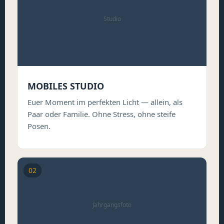
Studio
MOBILES STUDIO
Euer Moment im perfekten Licht — allein, als
Paar oder Familie. Ohne Stress, ohne steife
Posen.
02
Jahrgangsfoto