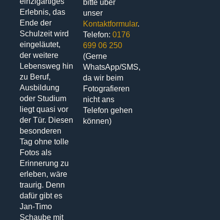
einzigartiges
bitte über
Erlebnis, das
unser
Ende der
Kontaktformular
.
Schulzeit wird
Telefon:
0176
eingeläutet,
699 06 250
der weitere
(Gerne
Lebensweg hin
WhatsApp/SMS,
zu Beruf,
da wir beim
Ausbildung
Fotografieren
oder Studium
nicht ans
liegt quasi vor
Telefon gehen
der Tür. Diesen
können)
besonderen
Tag ohne tolle
Fotos als
Erinnerung zu
erleben, wäre
traurig. Denn
dafür gibt es
Jan-Timo
Schaube mit