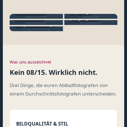
Mobiles Studio
Reportage
Mobiles Studio
Reportage
Familienfotos
Jahrgangsfoto
Familienfotos
Jahrgangsfoto
Party & Stimmung
Party & Stimmung
Was uns auszeichnet
Kein 08/15. Wirklich nicht.
Drei Dinge, die euren Abiballfotografen von
einem Durchschnittsfotografen unterscheiden.
BILDQUALITÄT & STIL