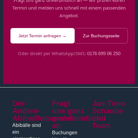
Fragt uns ganz unverbindlich an — wir prüfen euren
Termin und melden uns schnell mit einem passenden
Angebot.
Jetzt Termin anfragen →
Zur Buchungsseite
Oder direkt per WhatsApp/SMS:
0176 699 06 250
Der-
Fragt
Jan-Timo
Andere-
uns ganz
Schaube
Abiballfotograf.de
unverbindlich
und
an
Team
Abibälle sind
ein
Buchungen