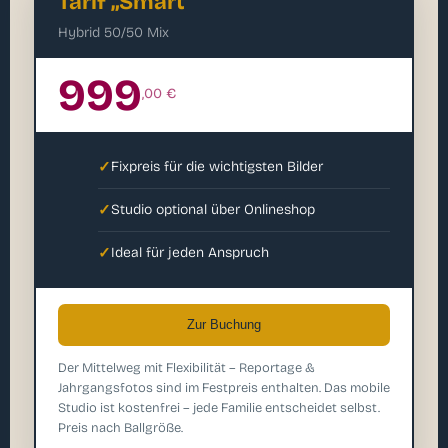
Tarif „Smart"
Hybrid 50/50 Mix
999
,00 €
✓
Fixpreis für die wichtigsten Bilder
✓
Studio optional über Onlineshop
✓
Ideal für jeden Anspruch
Zur Buchung
Der Mittelweg mit Flexibilität – Reportage &
Jahrgangsfotos sind im Festpreis enthalten. Das mobile
Studio ist kostenfrei – jede Familie entscheidet selbst.
Preis nach Ballgröße.