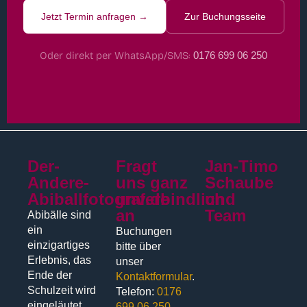
Jetzt Termin anfragen →
Zur Buchungsseite
Oder direkt per WhatsApp/SMS:
0176 699 06 250
Der-
Fragt
Jan-Timo
Andere-
uns ganz
Schaube
Abiballfotograf.de
unverbindlich
und
an
Team
Abibälle sind
ein
Buchungen
einzigartiges
bitte über
Erlebnis, das
unser
Ende der
Kontaktformular
.
Schulzeit wird
Telefon:
0176
eingeläutet,
699 06 250