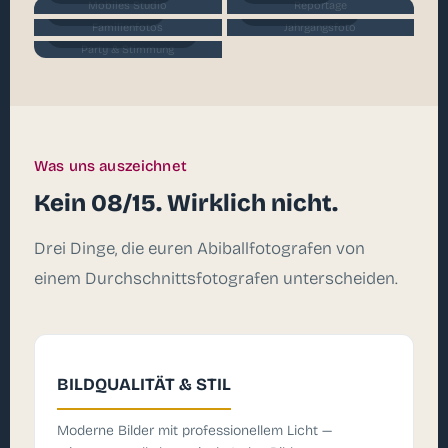
Mobiles Studio
Reportage
Familienfotos
Jahrgangsfoto
Familienfotos
Jahrgangsfoto
Party & Stimmung
Party & Stimmung
Was uns auszeichnet
Kein 08/15. Wirklich nicht.
Drei Dinge, die euren Abiballfotografen von
einem Durchschnittsfotografen unterscheiden.
BILDQUALITÄT & STIL
Moderne Bilder mit professionellem Licht —